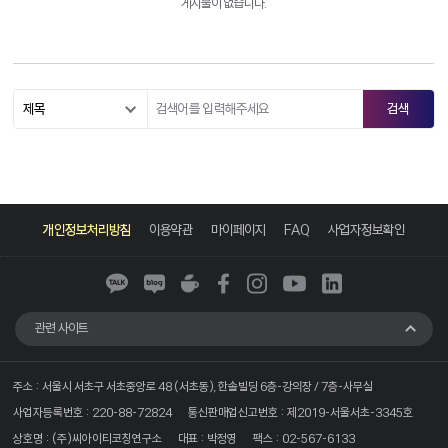
게시물이 없습니다.
카
네
네
페
인
유
링
카
이
이
이
스
튜
크
개인정보처리방침
이용약관
마이페이지
FAQ
사업자정보확인
오
버
버
스
타
브
드
톡
블
카
북
그
인
로
페
램
그
관련 사이트
주소 : 서울시 서초구 서초중앙로 48 (서초동), 한솔빌딩 6층-강의장 / 7층-사무실
사업자등록번호 : 220-88-72824
통신판매업신고번호 : 제2019-서울서초-3345호
상호명 : (주)씨아이티코칭연구소
대표 : 박정영
팩스 : 02-567-6133