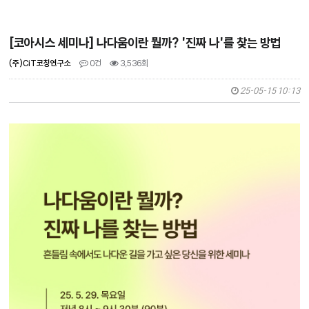
[코아시스 세미나] 나다움이란 뭘까? '진짜 나'를 찾는 방법
(주)CiT코칭연구소
0건
3,536회
25-05-15 10:13