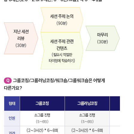
세션 주제 논의
(90분)
지난 세션
마무리
리뷰
세션 주제 관련
(30분)
(30분)
컨텐츠
(필요시 적절한
타이밍에 학습하기)
그룹코칭/그룹러닝코칭/워크숍/그룹워크숍은 어떻게
Q
다른가요?
그
룹/
형태
그룹코칭
그룹러닝코칭
워크
그
룹
소그룹 진행
소그룹 진행
중규모
러
인원
닝
(5~6인)
(5~6인)
(25명
코
칭/
(2~3시간) * 6~8회
(2~3시간) * 6~8회
3시간~
기간
워