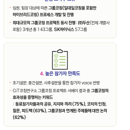
임원, 팀장 대상에 따른
그룹코칭(일대일코칭을 포함한
하이브리드코칭) 프로세스 개발 및 진행
최대규모의 그룹코칭 프로젝트 동시 진행:
㈜두산
(전체 계열사
포함) 3개년 총 143그룹,
SK하이닉스
57그룹
4.
높은 참가자 만족도
초기설문, 중간설문, 사후설문을 통한 참가자 voice 반영
CiT코칭연구소 그룹코칭 프로젝트 서베이 결과 중
그룹코칭의
효과성을 증명하는 키워드
: 동료참가자들과의 공유, 지지와 격려 (75%), 코치의 인정,
질문, 피드백 (63%), 그룹코칭과 연계된 주제들에 대한 논의
(62%)