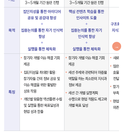
3~5개월 기간 동안 진행
3~5개월 기간 동안 진행
단기간
크
숍/
집단지성을 통한 아이디어
핵심 컨텐츠 학습을 통한
그
룹
공유 및 공감대 형성
인사이트 도출
워
+
+
구조화된 커리
크
목적
집중논의를 통한 자기 인식력
집중논의를 통한 자기
지식과 스킬을
숍
비
향상
인식력 향상
습
교
+
+
→
실행을 통한 체득화
실행을 통한 체득화
참가자 개별 이슈 해결 기회
참가자 개별 이슈 해결 기회
새로운 정보 및
제공
제공
많은 양의 콘
집단지성을 최대한 활용:
세션 주제와 관련되어 마중물
효율적으로 압
참가자들 간의 정보 공유 및
역할을 하는 최소한의 지식과
전달하는 일회
이슈 해결을 위한 활발한
정보 제공
참가자 개별 이
상호 작용
특징
세션 간 개별 실행계획
부족
개인별 맞춤형 액션플랜 수립
수행으로 현업 적용도 제고와
현업적용도는 
및 실행을 통한 목표달성과
개별 목표 달성
의존
현업 성과 창출