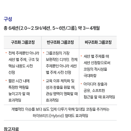
구성
총 6세션(2.0~2.5H/세션, 5~6인/그룹), 약 3~4개월
그
룹
구조화 그룹코칭
반구조화 그룹코칭
비구조화 그룹코칭
코
칭
전체 주제뿐만 아니라
그룹코칭의 가장
구
세션 별 주제를 매
세션 별 주제, 구조 및
보편적인 디자인. 전체
성
세션 선정함으로써
핵심 내용도 사전
주제뿐만 아니라 세션
코칭의 적시성을
선정
별 주제 사전 선정
극대화함
짧은 시간 내에
교육 이후 체득화 및
아이디어 창출과
특정한 역량을
성과 창출을 원할 때,
공유, 소프트한
높이고자 할 때
관심 영역이 명확할 때
접근을 할 때 효과적임
효과적임
효과적임
개별적인 이슈를 보다 심도 있게 다루기 위해 일대일 코칭을 추가하는
하이브리드(Hybrid) 형태도 효과적임
참고자료