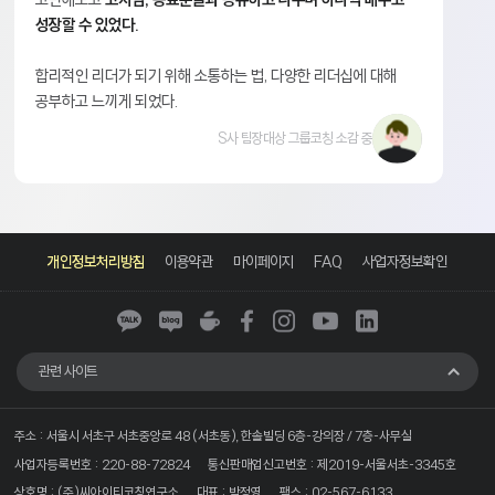
성장할 수 있었다.
합리적인 리더가 되기 위해 소통하는 법, 다양한 리더십에 대해
공부하고 느끼게 되었다.
S사 팀장대상 그룹코칭 소감 중
카
네
네
페
인
유
링
카
이
이
이
스
튜
크
개인정보처리방침
이용약관
마이페이지
FAQ
사업자정보확인
오
버
버
스
타
브
드
톡
블
카
북
그
인
로
페
램
그
관련 사이트
주소 : 서울시 서초구 서초중앙로 48 (서초동), 한솔빌딩 6층-강의장 / 7층-사무실
사업자등록번호 : 220-88-72824
통신판매업신고번호 : 제2019-서울서초-3345호
상호명 : (주)씨아이티코칭연구소
대표 : 박정영
팩스 : 02-567-6133