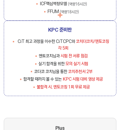
ICF핵심역량모델
(역량16시간)
FFUM
(역량18시간)
KPC 준비반
CiT 최고 과정을 이수한 CiTCPC와
코치더코치/멘토코칭
각 5회
멘토코치님과
시험 전 서류 점검
실기 합격을 위한
모의 실기 시험
코더코 코치님을 통한
코치추천서 2부
합격할 때까지 볼 수 있는
KPC 시험 대비 영상 제공
불합격 시, 멘토코칭 1회 무료 제공
Plus