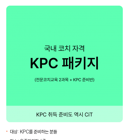
취
위
소
시
리
스
트
대상:
KPC를 준비하는 분들