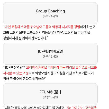
Group Coaching
(심화 24시간)
“
개인 코칭의 효과를 뛰어넘어 그룹의 역동과 시너지를 경험
하게 하는 게
그룹 코칭
의 묘미! 그룹코칭의 역동을 경험하면, 코칭의 또 다른 힘을
경험하시게 될 것이라 생각됩니다.”
ICF핵심역량모델
(역량 16시간)
“
ICF핵심역량
은
고객의 잠재력을 극대화해주는 영감을 불어넣고 사고를
자극할 수 있는 과정
으로 역량모델과 윤리지침을 가진 코치로 거듭나기
위해 꼭 들어야 한다고 생각해요!“
FFUM®[뿜:]
(역량 18시간)
“치열한 경쟁 사회 속에서 살아감에도 불구하고,
'No.1이 아닌, 고유함을