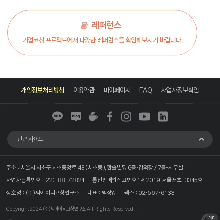
레퍼런스
기업코칭 프로젝트에서 다양한 레퍼런스를 확인해보시기 바랍니다.
카
네
네
페
인
유
링
카
이
이
이
스
튜
크
개인정보처리방침
이용약관
마이페이지
FAQ
사업자정보확인
오
버
버
스
타
브
드
톡
블
카
북
그
인
로
페
램
그
관련 사이트
주소 : 서울시 서초구 서초중앙로 48 (서초동), 한솔빌딩 6층-강의장 / 7층-사무실
사업자등록번호 : 220-88-72824
통신판매업신고번호 : 제2019-서울서초-3345호
상호명 : (주)씨아이티코칭연구소
대표 : 박정영
팩스 : 02-567-6133
Copyright 2024
(주)씨아이티코칭연구소
All Rights Reserved.
코치
기업
레터