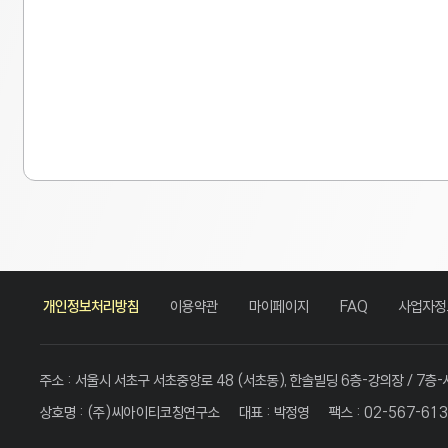
카
네
네
페
인
유
링
카
이
이
이
스
튜
크
개인정보처리방침
이용약관
마이페이지
FAQ
사업자정
오
버
버
스
타
브
드
톡
블
카
북
그
인
로
페
램
그
주소 : 서울시 서초구 서초중앙로 48 (서초동), 한솔빌딩 6층-강의장 / 7층
상호명 : (주)씨아이티코칭연구소
대표 : 박정영
팩스 : 02-567-61