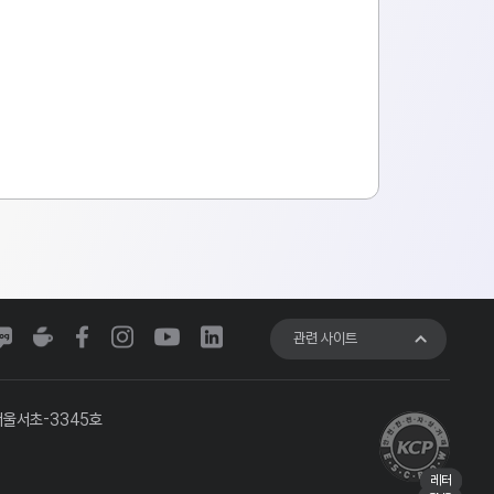
관련 사이트
서울서초-3345호
코치
기업
레터