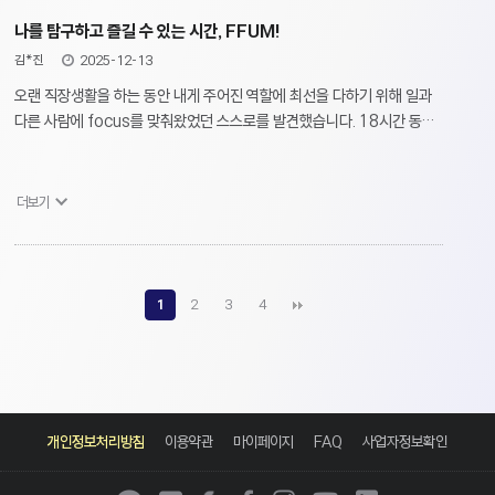
나를 탐구하고 즐길 수 있는 시간, FFUM!
김*진
2025-12-13
오랜 직장생활을 하는 동안 내게 주어진 역할에 최선을 다하기 위해 일과
다른 사람에 focus를 맞춰왔었던 스스로를 발견했습니다. 18시간 동안
이렇게 나에 대해 펼쳐 놓고 다른 사람들과 나에 대한 대화를 나눈다는
것이 처음엔 다소 어색했지만 참으로 따뜻하게 스며들었습니다.
코치로서뿐만 아니라 내 삶을 나답게 살고 싶은 사람이라면 누구에게라도
더보기
꼭 필요한 과정이 FFUM인것 같습니다. 앞으로도 Self-AIR하면서 나에
대해 성찰하고 기록을 남기면서 나의 고유함을 더 잘 돌보려 합니다.
따뜻한 음성과 깊이 있는 전문성을 바탕으로 과정을 이끌어주신 우리
나영신 코치님와 이은영 코치님께도 감사 말씀 드립니다.
1
2
3
4
카
네
네
페
인
유
링
카
이
이
이
스
튜
크
개인정보처리방침
이용약관
마이페이지
FAQ
사업자정보확인
오
버
버
스
타
브
드
톡
블
카
북
그
인
로
페
램