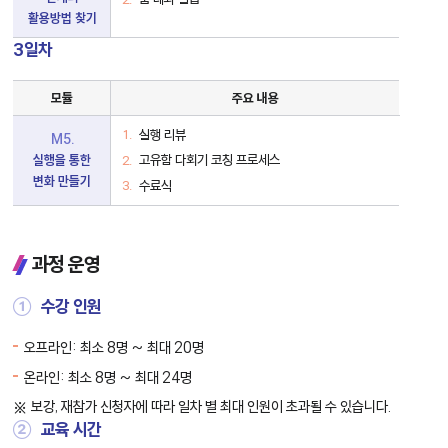
활용방법 찾기
3일차
FFUM®[뿜:]
모듈
주요 내용
3
일
차
실행 리뷰
M5.
세
고유함 다회기 코칭 프로세스
실행을 통한
부
모
변화 만들기
수료식
듈
표
과정 운영
①
수강 인원
오프라인: 최소 8명 ~ 최대 20명
온라인: 최소 8명 ~ 최대 24명
보강, 재참가 신청자에 따라 일차 별 최대 인원이 초과될 수 있습니다.
②
교육 시간