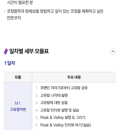
시간이 필요한 분
코칭철학과 정체성을 정립하고 깊이 있는 코칭을 체화하고 싶은
전문코치
접
일차별 세부 모듈표
기
1일차
FFUM®[뿜:]
모듈
주요 내용
1
일
차
주변인 이야기로부터 고유함 공유
세
고유함 나이테 설명
부
모
고유함에 대한 성찰
M1.
듈
표
고유함이란
고유함 인터뷰 설명 및 실습
Peak & Valley 설명 & 그리기
Peak & Valley 인터뷰 하기(실습)