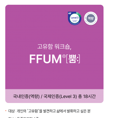
위
시
리
스
트
대상:
개인의 '고유함'을 발견하고 삶에서 발휘하고 싶은 분