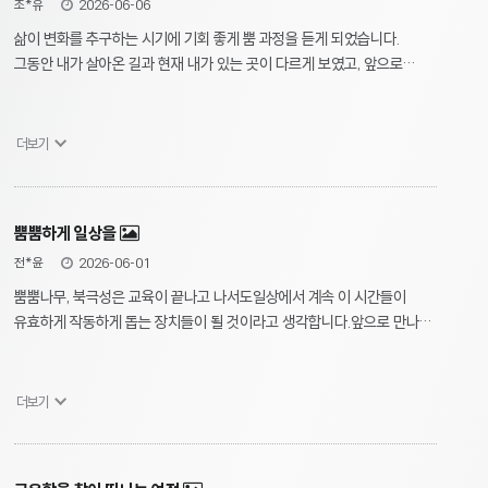
조*유
2026-06-06
삶이 변화를 추구하는 시기에 기회 좋게 뿜 과정을 듣게 되었습니다.
그동안 내가 살아온 길과 현재 내가 있는 곳이 다르게 보였고, 앞으로
살아갈 내 인생의 방향성이 몇 단계는 더 명확히 정해진 느낌을
받았습니다.'나'로서 앞으로의 길이 더욱 기대가 되며 스스로 뿜뿜하게
되었습니다! :)감사합니다 :D
더보기
뿜뿜하게 일상을
전*윤
2026-06-01
뿜뿜나무, 북극성은 교육이 끝나고 나서도일상에서 계속 이 시간들이
유효하게 작동하게 돕는 장치들이 될 것이라고 생각합니다.앞으로 만나는
고객들과의 세션에서 고유함이라는 가치를 어떻게 녹여보면 좋을지에
대해서도여러 고민을 하고 함께하는 코치님들과 생각을 나눌 수 있는
기회가 되어서 의미가 깊었습니다!
더보기