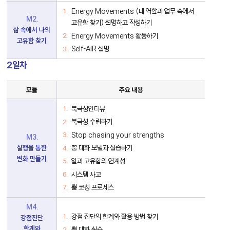
Energy Movements (내 역할과 업무 속에서
M2.
고유함 찾기) 설명하고 작성하기
삶 속에서 나의
Energy Movements 활동하기
고유함 찾기
Self-AIR 설명
2일차
FFUM®[뿜:]
모듈
주요 내용
2
일
차
북극성인터뷰
세
북극성 수립하기
부
모
Stop chasing your strengths
M3.
듈
표
뿜 대화 모델과 실습하기
실행을 통한
변화 만들기
일과 고유함의 연계성
시스템 사고
뿜 코칭 프로세스
M4.
강점 진단의 한계와 활용 방법 찾기
강점진단
한계와
뿜 대화 실습