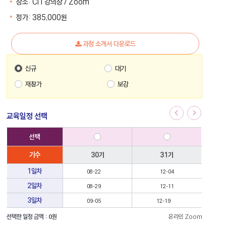
장소:
CiT강의장 / Zoom
정가:
385,000
원
과정 소개서 다운로드
신규
대기
재참가
보강
01기
01기
교육일정 선택
선
선택
택
가
능
기수
30기
31기
한
온라인
교
1일차
08-22
12-04
육
온라인
일
2일차
08-29
12-11
정
온라인
온라인
표
3일차
09-05
12-19
선택한 일정 금액 :
0
원
온라인 Zoom