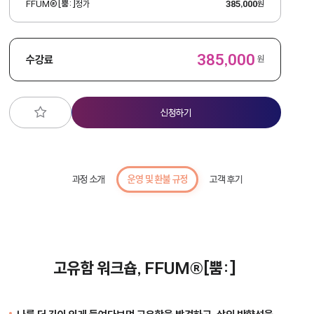
FFUM®[뿜:]
정가
385,000
원
385,000
수강료
원
신청하기
과정 소개
운영 및 환불 규정
고객 후기
고유함 워크숍, FFUM®[뿜:]