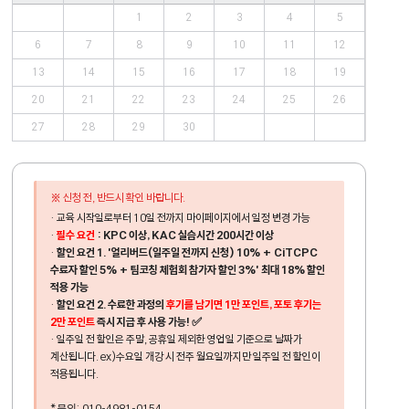
1
2
3
4
5
6
7
8
9
10
11
12
13
14
15
16
17
18
19
20
21
22
23
24
25
26
27
28
29
30
신청 전, 반드시 확인 바랍니다.
· 교육 시작일로부터 10일 전까지 마이페이지에서 일정 변경 가능
·
필수 요건
:
KPC 이상, KAC 실습시간 200시간 이상
·
할인 요건 1. '얼리버드(일주일 전까지 신청) 10% + CiTCPC
수료자 할인 5% + 팀코칭 체험회 참가자 할인 3%' 최대 18% 할인
적용 가능
·
할인 요건 2. 수료한 과정의
후기를 남기면
1만 포인트, 포토 후기는
2만 포인트
즉시 지급 후 사용 가능! ✅
· 일주일 전 할인은 주말, 공휴일 제외한 영업일 기준으로 날짜가
계산됩니다. ex)수요일 개강 시 전주 월요일까지만 일주일 전 할인이
적용됩니다.
* 문의: 010-4981-0154