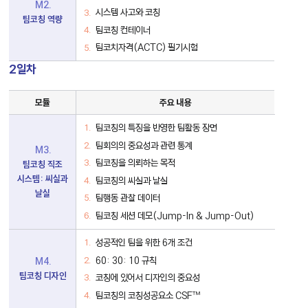
M2.
시스템 사고와 코칭
팀코칭 역량
팀코칭 컨테이너
팀코치자격(ACTC) 필기시험
2일차
팀
모듈
주요 내용
코
칭
2
팀코칭의 특징을 반영한 팀활동 장면
일
팀회의의 중요성과 관련 통계
차
M3.
세
팀코칭을 의뢰하는 목적
팀코칭 직조
부
모
시스템: 씨실과
팀코칭의 씨실과 날실
듈
날실
표
팀행동 관찰 데이터
팀코칭 세션 데모(Jump-In & Jump-Out)
성공적인 팀을 위한 6개 조건
60: 30: 10 규칙
M4.
팀코칭 디자인
코칭에 있어서 디자인의 중요성
팀코칭의 코칭성공요소 CSF™