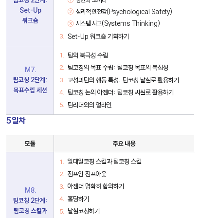
부
모
Set-Up
심리적 안전감(Psychological Safety)
듈
워크숍
표
시스템 사고(Systems Thinking)
Set-Up 워크숍 기획하기
팀의 북극성 수립
팀코칭의 목표 수립: 팀코칭 목표의 복잡성
M7.
팀코칭 2단계:
고성과팀의 행동 특성: 팀코칭 날실로 활용하기
목표수립 세션
팀코칭 논의 아젠더: 팀코칭 씨실로 활용하기
팀리더와의 얼라인
5일차
팀
모듈
주요 내용
코
칭
5
일대일코칭 스킬과 팀코칭 스킬
일
점프인 점프아웃
차
세
아젠더 명확히 합의하기
부
M8.
모
홀딩하기
팀코칭 2단계:
듈
표
팀코칭 스킬과
날실코칭하기