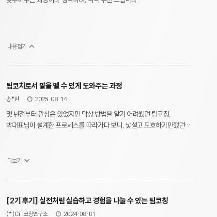
내용접기
팀코치로서 발을 뗄 수 있게 도와주는 과정
송*현
2025-08-14
몇 년전부터 관심은 있었지만 막상 방법을 알기 어려웠던 팀코칭.
박대표님이 설계한 프로세스를 따라가다 보니, 낯설고 모호하기만했던
팀코칭도 어느새 과정이 끝날 때 즈음에는 고객의 변화를 발견하며
‘이것이 팀코칭의 효과이구나‘를 느끼게 된다. 팀코치로서 첫 발을 떼고
싶은 코치님들께 추천!
더보기
[2기 후기] 실전처럼 실습하고 경험을 나눌 수 있는 팀코칭
(*)CiT코칭연구소
2024-08-01