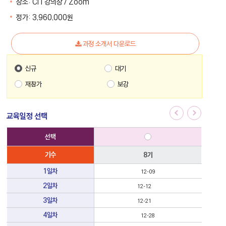
장소:
CiT강의장 / Zoom
정가:
3,960,000
원
과정 소개서 다운로드
신규
대기
재참가
보강
01기
교육일정 선택
선
선택
택
가
능
기수
8기
한
교
1일차
12-09
육
온라인
일
2일차
12-12
정
온라인
표
3일차
12-21
4일차
12-28