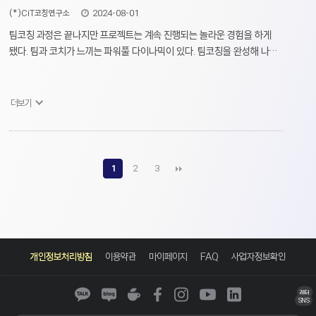
(*)CiT코칭연구소
2024-08-01
팀코칭 과정은 끝나지만 프로젝트는 계속 진행되는 놀라운 경험을 하게
됐다. 팀과 코치가 느끼는 파워풀 다이나믹이 있다. 팀코칭을 완성해 나갈
때 생동감느끼고, 팀이 새로운 발견을 했을 때 또 다른 생동감이 있는데 그
것에 기여하는 데 굉장한 매력을 느꼈다. 개인이 아니라 팀으로 영향을
주는 것. 코치로서의 또 다른 세상을 경험할 수 있는 놀라운 과정이다.
더보기
1
2
3
카
네
네
페
인
유
링
카
이
이
이
스
튜
크
개인정보처리방침
이용약관
마이페이지
FAQ
사업자정보확인
오
버
버
스
타
브
드
톡
블
카
북
그
인
로
페
램
코치
기업
레터
그
SNS