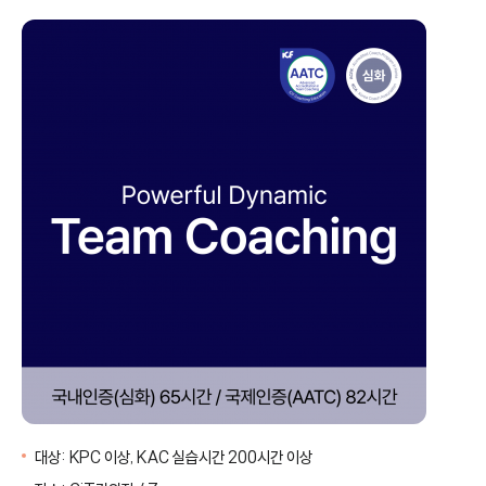
위
시
리
스
트
대상:
KPC 이상, KAC 실습시간 200시간 이상