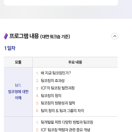
접
프로그램 내용
(대면 워크숍 기준)
기
1일차
팀
모듈
주요 내용
코
칭
1
왜 지금 팀코칭인가?
일
팀코칭의 효과성
차
세
M1.
ICF의 팀코칭 발전과정
부
팀코칭에 대한
모
팀코칭의 정의
이해
듈
표
팀코칭의 방향성과 철학
팀의 정의 & 팀과 그룹의 차이
팀개발을 위한 다양한 방법과 팀코칭
ICF 팀코칭 역량과 관련 중요 개념