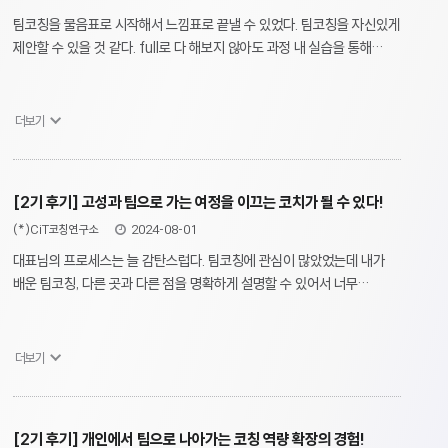
팀코칭을 물음표로 시작해서 느낌표로 끝낼 수 있었다. 팀코칭을 자신있게
제안할 수 있을 것 같다. full로 다 해보지 않아도 과정 내 실습을 통해
팀코칭이 어떤 것인지 알고 설명할 수 있어서 의미있었다. 모호함을
견디면서 가는 것도 의미 있었고 다른 코치님들과의 네트워크도 재밌었다.
더보기
[2기 후기] 고성과 팀으로 가는 여정을 이끄는 코치가 될 수 있다!
(*)CiT코칭연구소
2024-08-01
대표님의 프로세스는 늘 감탄스럽다. 팀코칭에 관심이 많았었는데 내가
배운 팀코칭, 다른 곳과 다른 점을 명확하게 설명할 수 있어서 너무
후련하다. 또 이 과정이 매력이 있는 것이 팀코칭을 할 때 그들이 스스로
변화를 느끼는 것이 매력적이다. 1회성으로 끝나서 'so what?'이
아니라, 과정에서 팀원들이 변화를 느끼면서 가는 것이라 코치가 '코칭은
더보기
좋은 것이다' 라고 하지 않아도 스스로 찾을 수 있다는 것이 의미 있다.
빨리 배울 수 있어서 정말 다행이고, 정말 재밌다. 매력있다. 앞으로 많이
적용하고 알려야겠다고 생각이 든다.
[2기 후기] 개인에서 팀으로 나아가는 코칭 역량 확장의 경험!