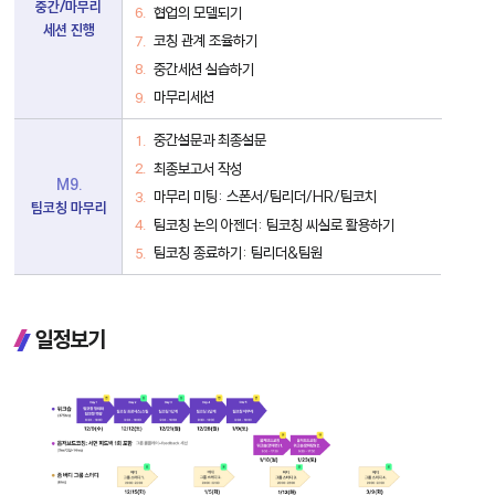
중간/마무리
협업의 모델되기
세션 진행
코칭 관계 조율하기
중간세션 실습하기
마무리세션
중간설문과 최종설문
최종보고서 작성
M9.
마무리 미팅: 스폰서/팀리더/HR/팀코치
팀코칭 마무리
팀코칭 논의 아젠더: 팀코칭 씨실로 활용하기
팀코칭 종료하기: 팀리더&팀원
일정보기