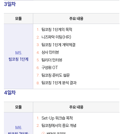
3일차
팀
모듈
주요 내용
코
칭
3
팀코칭 1단계의 목적
일
니즈파악 미팅(HR)
차
세
팀코칭 1단계 계약체결
부
모
상사 인터뷰
M5.
듈
팀코칭 1단계
표
팀리더 인터뷰
구성원 OT
팀코칭 준비도 설문
팀코칭 1단계 분석 결과
4일차
팀
모듈
주요 내용
코
칭
4
Set-Up 워크숍 목적
일
팀코칭에서의 중요 개념
차
M6.
세
팀코칭 2단계:
방안의 코끼리