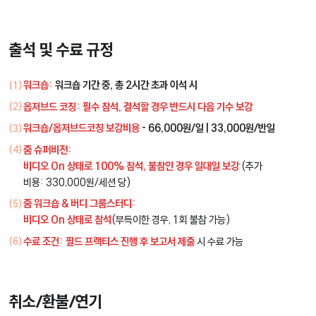
출석 및 수료 규정
워크숍:
워크숍 기간 중, 총 2시간 초과 이석 시
옵저브드 코칭:
필수 참석, 결석할 경우 반드시 다음 기수 보강
워크숍/옵저브드코칭 보강비용
- 66,000원/일 | 33,000원/반일
줌 슈퍼비전:
비디오 On 상태로 100% 참석, 불참인 경우 일대일 보강
(추가
비용: 330,000원/세션 당)
줌 워크숍 & 버디 그룹스터디:
비디오 On 상태로 참석
(부득이한 경우, 1회 불참 가능)
수료 조건:
필드 프랙티스 진행 후 보고서 제출
시 수료 가능
취소/환불/연기