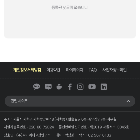
등록된 댓글이 없습니다.
카
네
네
페
인
유
링
카
이
이
이
스
튜
크
개인정보처리방침
이용약관
마이페이지
FAQ
사업자정보확인
오
버
버
스
타
브
드
톡
블
카
북
그
인
로
페
램
그
관련 사이트
주소 : 서울시 서초구 서초중앙로 48 (서초동), 한솔빌딩 6층-강의장 / 7층-사무실
사업자등록번호 : 220-88-72824
통신판매업신고번호 : 제2019-서울서초-3345호
상호명 : (주)씨아이티코칭연구소
대표 : 박정영
팩스 : 02-567-6133