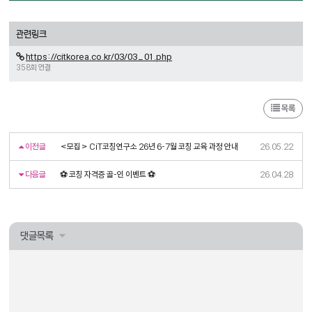
관련링크
https://citkorea.co.kr/03/03_01.php
358회 연결
목록
이전글
<모집> CiT코칭연구소 26년 6-7월 코칭 교육 과정 안내
26.05.22
다음글
⚽ 코칭 자격증 골-인 이벤트 ⚽
26.04.28
댓글목록