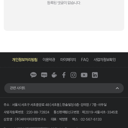
등록된 댓글이 없습니다.
카
네
네
페
인
유
링
카
이
이
이
스
튜
크
개인정보처리방침
이용약관
마이페이지
FAQ
사업자정보확인
오
버
버
스
타
브
드
톡
블
카
북
그
인
로
페
램
그
관련 사이트
주소 : 서울시 서초구 서초중앙로 48 (서초동), 한솔빌딩 6층-강의장 / 7층-사무실
사업자등록번호 : 220-88-72824
통신판매업신고번호 : 제2019-서울서초-3345호
상호명 : (주)씨아이티코칭연구소
대표 : 박정영
팩스 : 02-567-6133