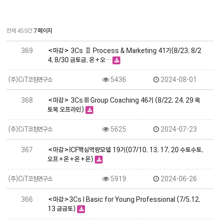
전체 459건
7 페이지
369
<마감> 3Cs Ⅱ Process & Marketing 41기(8/23, 8/2
4, 8/30 금토금, 온+오…
(주)CiT코칭연구소
5436
2024-08-01
368
<마감> 3Cs III Group Coaching 46기 (8/22, 24, 29 목
토목 오프라인)
(주)CiT코칭연구소
5625
2024-07-23
367
<마감>ICF핵심역량모델 19기(07/10, 13, 17, 20 수토수토,
오프+온+온+온)
(주)CiT코칭연구소
5919
2024-06-26
366
<마감>3Cs I Basic for Young Professional (7/5,12,
13 금금토)