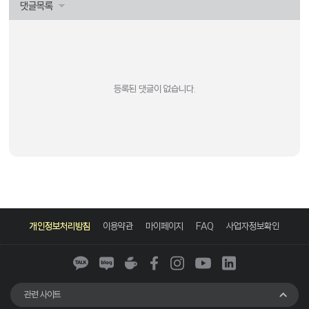
댓글목록
등록된 댓글이 없습니다.
카
네
네
페
인
유
링
카
이
이
이
스
튜
크
개인정보처리방침
이용약관
마이페이지
FAQ
사업자정보확인
오
버
버
스
타
브
드
톡
블
카
북
그
인
로
페
램
그
관련 사이트