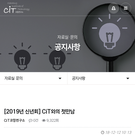
자료실·문의
공지사항
자료실·문의
공지사항
[2019년 신년회] CiT와의 첫만남
CiT코칭연구소
0건
9,322회
18-12-12 10:13