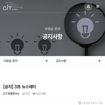
자료실·문의
공지사항
자료실·문의
공지사항
[공지] 3月 뉴스레터
CiT코칭연구소
0건
8,074회
19-03-14 11:18