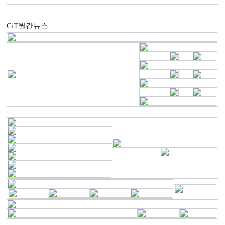
CiT월간뉴스