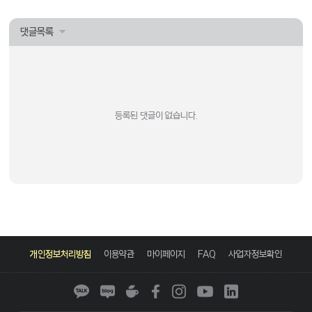
댓글목록
등록된 댓글이 없습니다.
카
네
네
페
인
유
링
카
이
이
이
스
튜
크
개인정보처리방침
이용약관
마이페이지
FAQ
사업자정보확인
오
버
버
스
타
브
드
톡
블
카
북
그
인
로
페
램
그