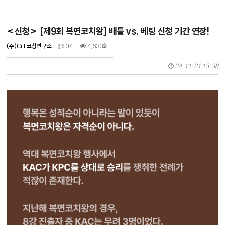
<신청> [제9회 복면코치왕] 배틀 vs. 베팅 신청 기간 연장!
(주)CiT코칭연구소
0건
4,633회
24-11-21 13:38