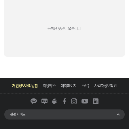
등록된 댓글이 없습니다.
카
네
네
페
인
유
링
카
이
이
이
스
튜
크
개인정보처리방침
이용약관
마이페이지
FAQ
사업자정보확인
오
버
버
스
타
브
드
톡
블
카
북
그
인
로
페
램
그
관련 사이트