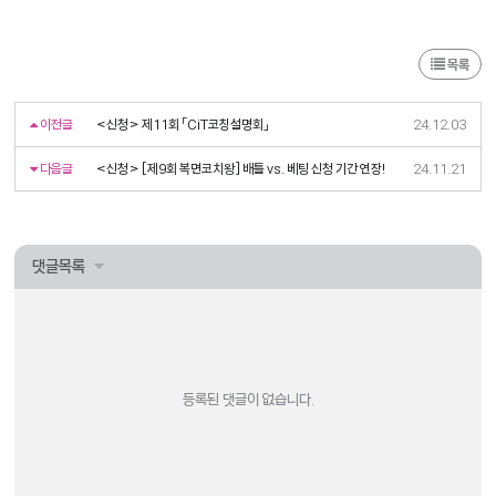
목록
이전글
<신청> 제11회 「CiT코칭설명회」
24.12.03
다음글
<신청> [제9회 복면코치왕] 배틀 vs. 베팅 신청 기간 연장!
24.11.21
댓글목록
등록된 댓글이 없습니다.