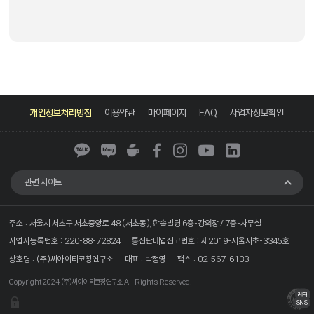
카
네
네
페
인
유
링
카
이
이
이
스
튜
크
개인정보처리방침
이용약관
마이페이지
FAQ
사업자정보확인
오
버
버
스
타
브
드
톡
블
카
북
그
인
로
페
램
그
관련 사이트
주소 : 서울시 서초구 서초중앙로 48 (서초동), 한솔빌딩 6층-강의장 / 7층-사무실
사업자등록번호 : 220-88-72824
통신판매업신고번호 : 제2019-서울서초-3345호
상호명 : (주)씨아이티코칭연구소
대표 : 박정영
팩스 : 02-567-6133
Copyright 2024
(주)씨아이티코칭연구소
All Rights Reserved.
코치
기업
레터
SNS