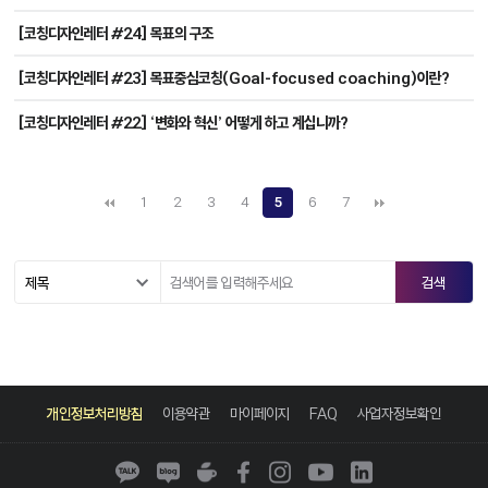
[코칭디자인레터 #24] 목표의 구조
[코칭디자인레터 #23] 목표중심코칭(Goal-focused coaching)이란?
[코칭디자인레터 #22] ‘변화와 혁신’ 어떻게 하고 계십니까?
1
2
3
4
5
6
7
카
네
네
페
인
유
링
카
이
이
이
스
튜
크
개인정보처리방침
이용약관
마이페이지
FAQ
사업자정보확인
오
버
버
스
타
브
드
톡
블
카
북
그
인
로
페
램
그