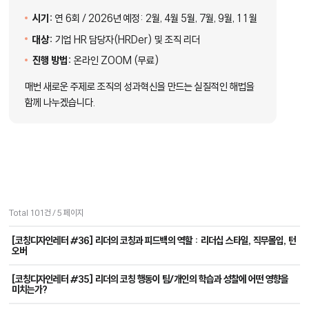
시기:
연 6회 / 2026년 예정: 2월, 4월 5월, 7월, 9월, 11월
대상:
기업 HR 담당자(HRDer) 및 조직 리더
진행 방법:
온라인 ZOOM (무료)
매번 새로운 주제로 조직의 성과혁신을 만드는 실질적인 해법을
함께 나누겠습니다.
Total 101건
/
5 페이지
[코칭디자인레터 #36] 리더의 코칭과 피드백의 역할 : 리더십 스타일, 직무몰입, 턴
오버
[코칭디자인레터 #35] 리더의 코칭 행동이 팀/개인의 학습과 성찰에 어떤 영향을
미치는가?